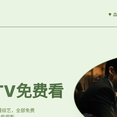
🌳
TV免费看
漫综艺，全部免费
治愈观影。