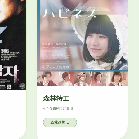
森林特工
⭐ 9.0 喜剧
笑出腹肌
森林欢笑 →