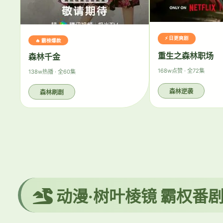
⚡ 日更爽剧
🔥 霸榜爆款
重生之森林职场
森林千金
168w点赞 · 全72集
138w热播 · 全60集
森林逆袭
森林刷剧
动漫·树叶棱镜 霸权番