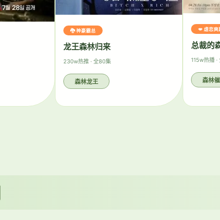
💋 虐恋爽
🐉 神豪霸总
总裁的
龙王森林归来
115w热播 ·
230w热推 · 全80集
森林催
森林龙王
剧