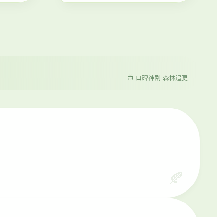
📺 口碑神剧 森林追更