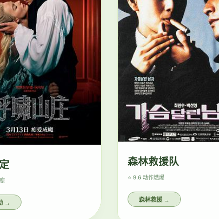
森林救援队
定
⭐ 9.6 动作
燃爆
愈
森林救援 →
 →