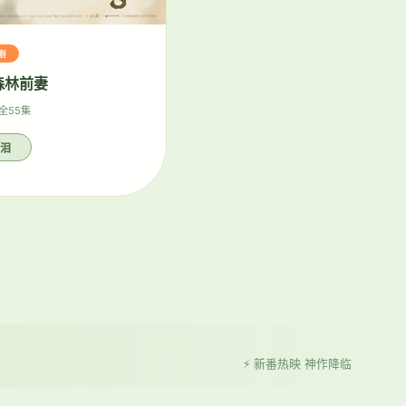
剧
森林前妻
 全55集
泪
⚡ 新番热映 神作降临