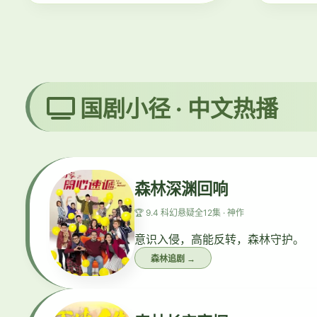
国剧小径 · 中文热播
森林深渊回响
🏆 9.4 科幻悬疑
全12集 · 神作
意识入侵，高能反转，森林守护。
森林追剧 →