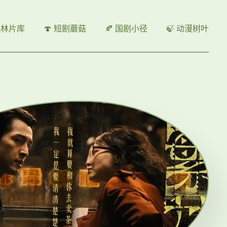
 森林片库
🍄 短剧蘑菇
🍂 国剧小径
🍃 动漫树叶