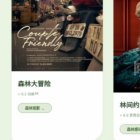
森林大冒险
4K
⭐ 9.2 动画
林间约
森林观影 →
⭐ 8.9 爱情
治
森林感动