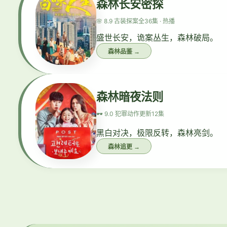
森林长安密探
🌸 8.9 古装探案
全36集 · 热播
盛世长安，诡案丛生，森林破局。
森林品鉴 →
森林暗夜法则
🕶️ 9.0 犯罪动作
更新12集
黑白对决，极限反转，森林亮剑。
森林追更 →